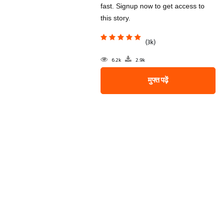
fast. Signup now to get access to
this story.
(3k)
6.2k
2.9k
मुफ्त पढ़ें