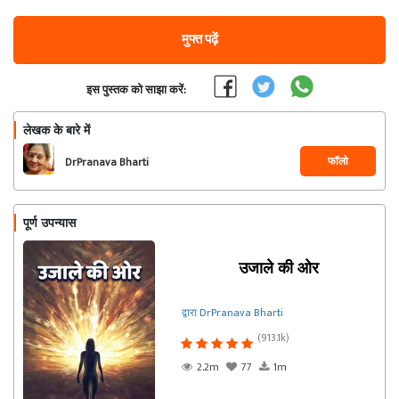
मुफ्त पढ़ें
इस पुस्तक को साझा करें:
लेखक के बारे में
फॉलो
DrPranava Bharti
पूर्ण उपन्यास
उजाले की ओर
द्वारा DrPranava Bharti
(913.1k)
2.2m
77
1m