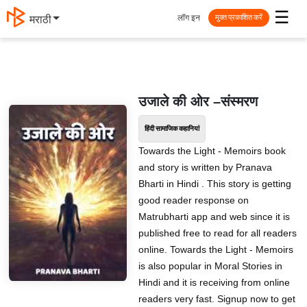
☰
लॉग इन
मराठी
मुक्त प्रकाशित करें
उजाले की ओर –संस्मरण
हिंदी सामाजिक कहानियां
Towards the Light - Memoirs book
and story is written by Pranava
Bharti in Hindi . This story is getting
good reader response on
Matrubharti app and web since it is
published free to read for all readers
online. Towards the Light - Memoirs
is also popular in Moral Stories in
Hindi and it is receiving from online
readers very fast. Signup now to get