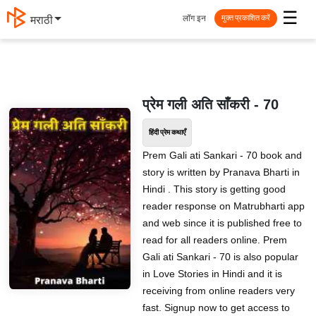
☰
लॉग इन
मराठी
मुक्त प्रकाशित करें
प्रेम गली अति साँकरी - 70
हिंदी प्रेम कथाएँ
Prem Gali ati Sankari - 70 book and
story is written by Pranava Bharti in
Hindi . This story is getting good
reader response on Matrubharti app
and web since it is published free to
read for all readers online. Prem
Gali ati Sankari - 70 is also popular
in Love Stories in Hindi and it is
receiving from online readers very
fast. Signup now to get access to