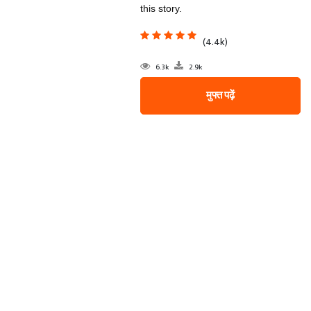
this story.
(4.4k)
6.3k
2.9k
मुफ्त पढ़ें