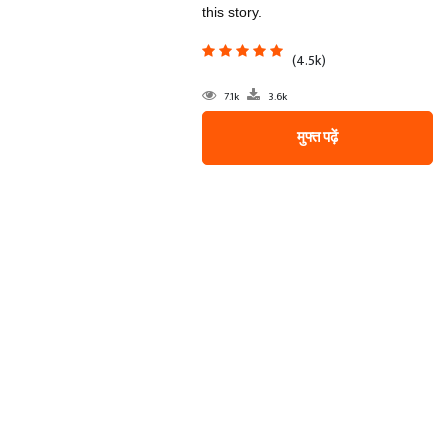
this story.
(4.5k)
7.1k
3.6k
मुफ्त पढ़ें