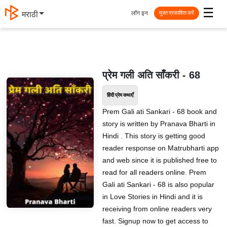
☰
लॉग इन
मराठी
मुक्त प्रकाशित करें
प्रेम गली अति साँकरी - 68
हिंदी प्रेम कथाएँ
Prem Gali ati Sankari - 68 book and
story is written by Pranava Bharti in
Hindi . This story is getting good
reader response on Matrubharti app
and web since it is published free to
read for all readers online. Prem
Gali ati Sankari - 68 is also popular
in Love Stories in Hindi and it is
receiving from online readers very
fast. Signup now to get access to