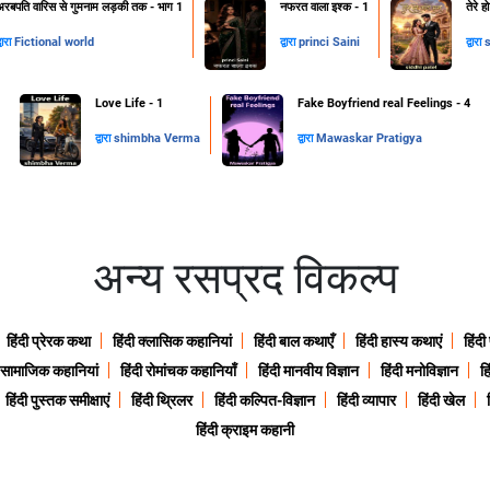
अरबपति वारिस से गुमनाम लड़की तक - भाग 1
नफरत वाला इश्क - 1
तेरे 
्वारा
Fictional world
द्वारा
princi Saini
द्वारा
s
Love Life - 1
Fake Boyfriend real Feelings - 4
द्वारा
shimbha Verma
द्वारा
Mawaskar Pratigya
अन्य रसप्रद विकल्प
हिंदी प्रेरक कथा
हिंदी क्लासिक कहानियां
हिंदी बाल कथाएँ
हिंदी हास्य कथाएं
हिंदी
ी सामाजिक कहानियां
हिंदी रोमांचक कहानियाँ
हिंदी मानवीय विज्ञान
हिंदी मनोविज्ञान
हि
हिंदी पुस्तक समीक्षाएं
हिंदी थ्रिलर
हिंदी कल्पित-विज्ञान
हिंदी व्यापार
हिंदी खेल
हिंदी क्राइम कहानी