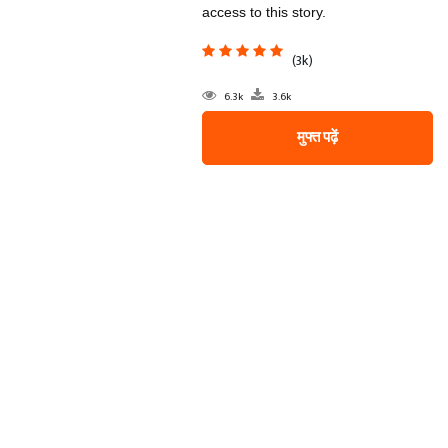
access to this story.
(3k)
6.3k
3.6k
मुफ्त पढ़ें