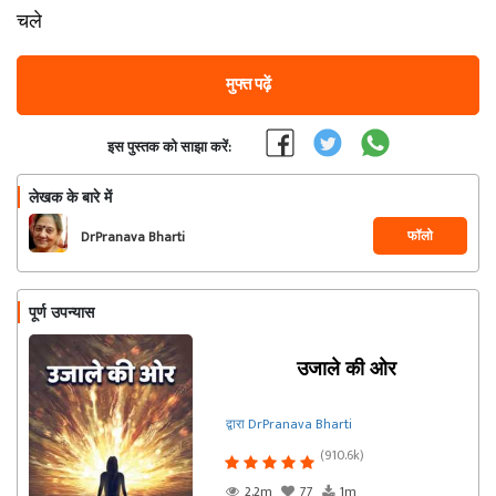
चले
मुफ्त पढ़ें
इस पुस्तक को साझा करें:
लेखक के बारे में
फॉलो
DrPranava Bharti
पूर्ण उपन्यास
उजाले की ओर
द्वारा DrPranava Bharti
(910.6k)
2.2m
77
1m