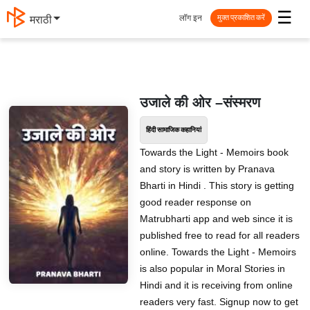
☰
लॉग इन
मराठी
मुक्त प्रकाशित करें
उजाले की ओर –संस्मरण
हिंदी सामाजिक कहानियां
Towards the Light - Memoirs book
and story is written by Pranava
Bharti in Hindi . This story is getting
good reader response on
Matrubharti app and web since it is
published free to read for all readers
online. Towards the Light - Memoirs
is also popular in Moral Stories in
Hindi and it is receiving from online
readers very fast. Signup now to get