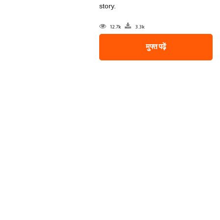
story.
12.7k
3.3k
मुफ्त पढ़ें