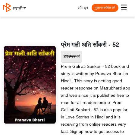
☰
लॉग इन
मराठी
मुक्त प्रकाशित करें
प्रेम गली अति साँकरी - 52
हिंदी प्रेम कथाएँ
Prem Gali ati Sankari - 52 book and
story is written by Pranava Bharti in
Hindi . This story is getting good
reader response on Matrubharti app
and web since it is published free to
read for all readers online. Prem
Gali ati Sankari - 52 is also popular
in Love Stories in Hindi and it is
receiving from online readers very
fast. Signup now to get access to