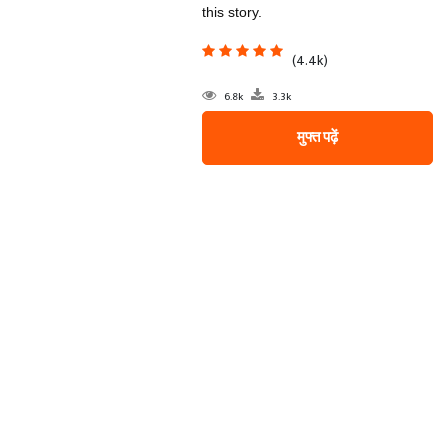
this story.
(4.4k)
6.8k
3.3k
मुफ्त पढ़ें