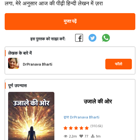
लगा, मेरे अनुसार आज की पीढ़ी हिन्दी लेखन में ज़रा
मुफ्त पढ़ें
इस पुस्तक को साझा करें:
लेखक के बारे में
फॉलो
DrPranava Bharti
पूर्ण उपन्यास
उजाले की ओर
द्वारा DrPranava Bharti
(910.6k)
2.2m
77
1m