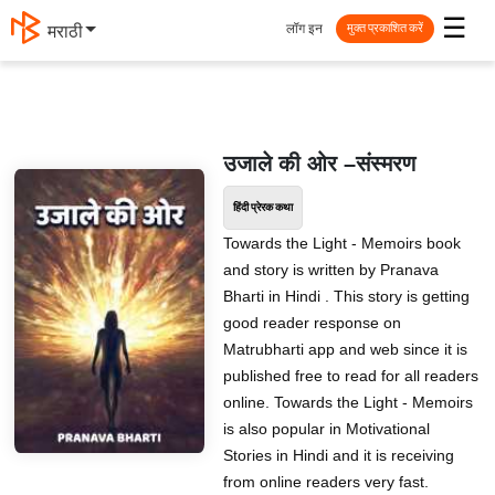
☰
लॉग इन
मराठी
मुक्त प्रकाशित करें
उजाले की ओर –संस्मरण
हिंदी प्रेरक कथा
Towards the Light - Memoirs book
and story is written by Pranava
Bharti in Hindi . This story is getting
good reader response on
Matrubharti app and web since it is
published free to read for all readers
online. Towards the Light - Memoirs
is also popular in Motivational
Stories in Hindi and it is receiving
from online readers very fast.