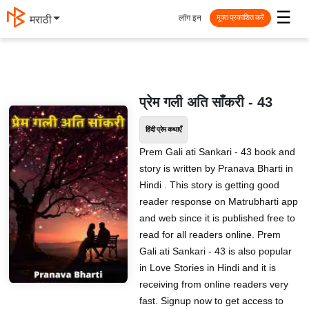
☰
लॉग इन
मराठी
मुक्त प्रकाशित करें
प्रेम गली अति साँकरी - 43
हिंदी प्रेम कथाएँ
Prem Gali ati Sankari - 43 book and
story is written by Pranava Bharti in
Hindi . This story is getting good
reader response on Matrubharti app
and web since it is published free to
read for all readers online. Prem
Gali ati Sankari - 43 is also popular
in Love Stories in Hindi and it is
receiving from online readers very
fast. Signup now to get access to