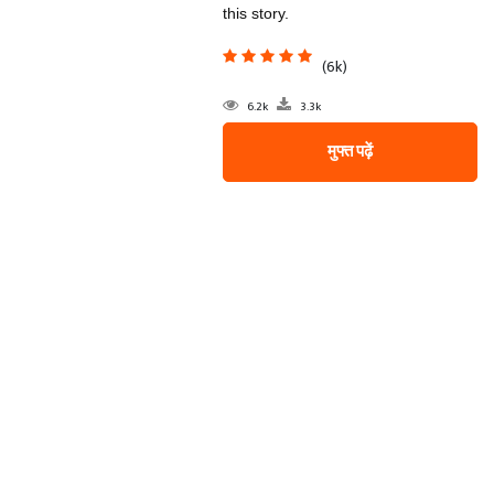
this story.
(6k)
6.2k
3.3k
मुफ्त पढ़ें