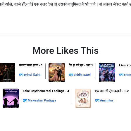
ली आंखे, पतले होंठ कोई एक नज़र देखे तो उसकी मासूमियत मे खो जाये। वो लड़का जैकेट पहने ड
More Likes This
नफरत वाला इश्क - 1
तेरे हो गये हम - भाग 1
I Am Yo
द्वारा
princi Saini
द्वारा
siddhi patel
द्वारा
shim
Fake Boyfriend real Feelings - 4
एक आम सी प्रेम कहानी - 1-2
द्वारा
Mawaskar Pratigya
द्वारा
Anamika