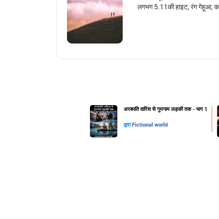
लगभग 5.11की हाइट, रंग गेहूआ, का
अरबपति वारिस से गुमनाम लड़की तक - भाग 1
द्वारा
Fictional world