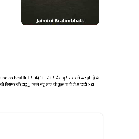
ng so beutiful..!!नंदिनी :- जी..!!थैंक यू.!!सब बाते कर ही रहे थे.
िसंभर जी(दादू ), "चलो नंदू आज तो कुछ गा ही दो.!!"दादी :- हा