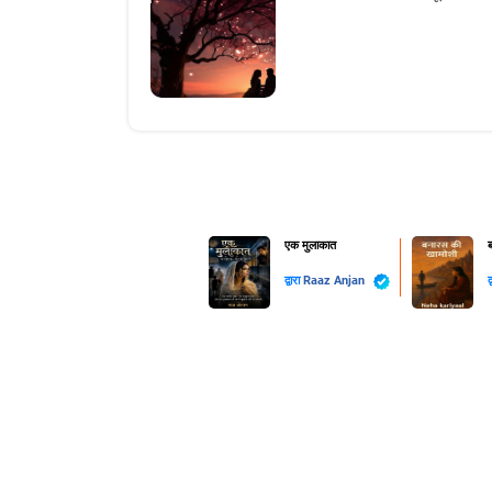
एक मुलाकात
ब
द्वारा
Raaz Anjan
द