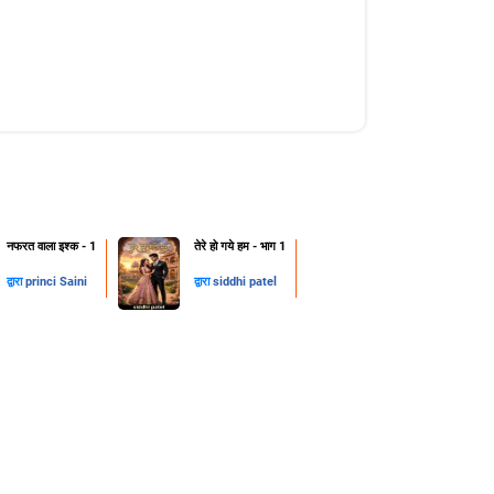
नफरत वाला इश्क - 1
तेरे हो गये हम - भाग 1
द्वारा
princi Saini
द्वारा
siddhi patel