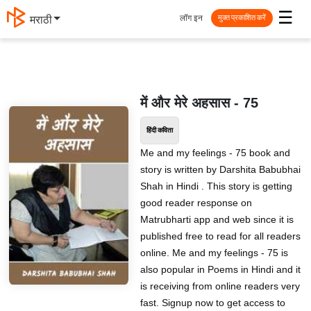
☰
लॉग इन
मराठी
मुक्त प्रकाशित करें
में और मेरे अहसास - 75
हिंदी कविता
Me and my feelings - 75 book and
story is written by Darshita Babubhai
Shah in Hindi . This story is getting
good reader response on
Matrubharti app and web since it is
published free to read for all readers
online. Me and my feelings - 75 is
also popular in Poems in Hindi and it
is receiving from online readers very
fast. Signup now to get access to