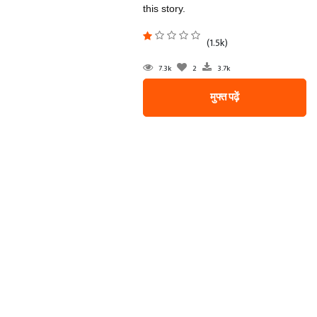
this story.
(1.5k)
7.3k
2
3.7k
मुफ्त पढ़ें