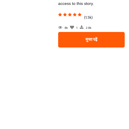
access to this story.
(1.5k)
8k
1
2.8k
मुफ्त पढ़ें