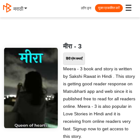
☰
लॉग इन
मराठी
मुक्त प्रकाशित करें
मीरा - 3
हिंदी प्रेम कथाएँ
Meera - 3 book and story is written
by Sakshi Rawat in Hindi . This story
is getting good reader response on
Matrubharti app and web since it is
published free to read for all readers
online. Meera - 3 is also popular in
Love Stories in Hindi and it is
receiving from online readers very
fast. Signup now to get access to
this story.