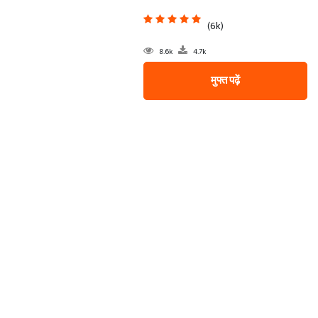
(6k)
8.6k
4.7k
मुफ्त पढ़ें