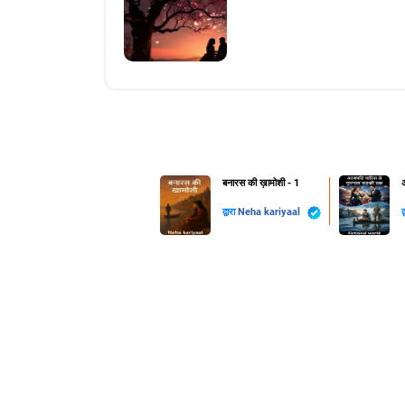
बनारस की ख़ामोशी - 1
द्वारा
Neha kariyaal
द