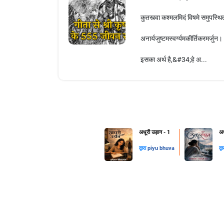
कुतस्त्वा कश्मलमिदं विषमे समुपस्थि
अनार्यजुष्टमस्वर्ग्यमकीर्तिकरमर्ज
इसका अर्थ है,&#34;हे अ...
अधूरी उड़ान - 1
अध
द्वारा
piyu bhuva
द्व