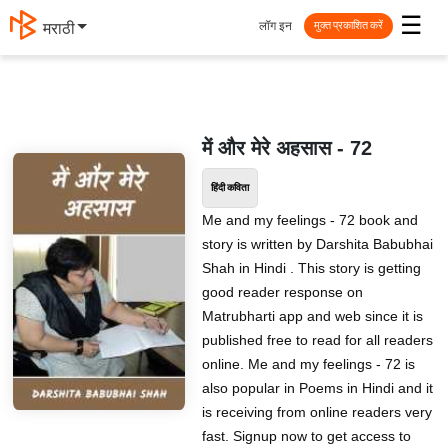
☰
लॉग इन
मराठी
मुक्त प्रकाशित करें
में और मेरे अहसास - 72
हिंदी कविता
Me and my feelings - 72 book and
story is written by Darshita Babubhai
Shah in Hindi . This story is getting
good reader response on
Matrubharti app and web since it is
published free to read for all readers
online. Me and my feelings - 72 is
also popular in Poems in Hindi and it
is receiving from online readers very
fast. Signup now to get access to