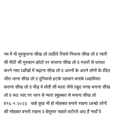
गम में भी मुस्कुराना सीख लो lदर्दीले रिसते निभाना सीख लो ll प्यारी
सी मीठी सी मुस्कान lहोठों पर सजाना सीख लो ll नज़रों से घायल
करने नशा lआँखों में चढ़ाना सीख लो ll अपनों के अपने लोगों के lदिल
जीत जाना सीख लो ll दुनियासे हटके पहचान बनाके lअहमियत
कराना सीख लो ll भीड़ मे मोती सी माला जैसे lखुद जगह बनाना सीख
लो ll रूठ जाए ग़र जान से प्यारा lमुहब्बत से मनाना सीख लो
ll१६-१-२०२३ चाहे कुछ भी हो मोहब्बत बनाये रखना lअच्छे लोगों
की सोहबत बनाये रखना ll बेशुमार चाहते बटोरते आए हैं नादाँ पे