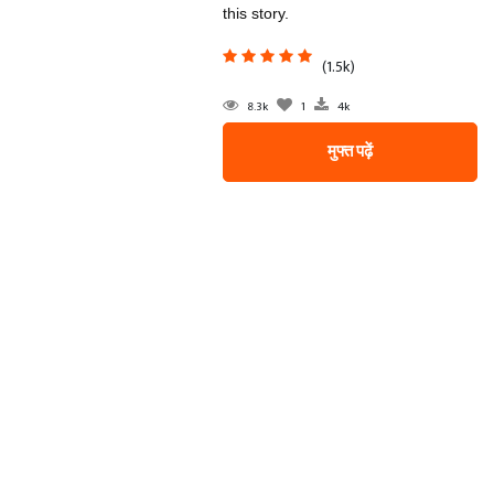
this story.
(1.5k)
8.3k
1
4k
मुफ्त पढ़ें