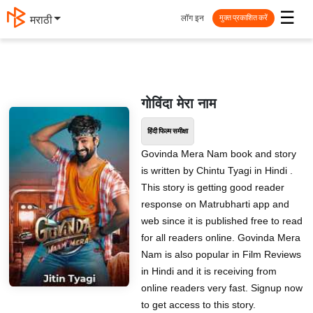
☰
लॉग इन
मराठी
मुक्त प्रकाशित करें
गोविंदा मेरा नाम
हिंदी फिल्म समीक्षा
Govinda Mera Nam book and story
is written by Chintu Tyagi in Hindi .
This story is getting good reader
response on Matrubharti app and
web since it is published free to read
for all readers online. Govinda Mera
Nam is also popular in Film Reviews
in Hindi and it is receiving from
online readers very fast. Signup now
to get access to this story.