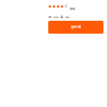
(6k)
12.1k
4.1k
मुफ्त पढ़ें