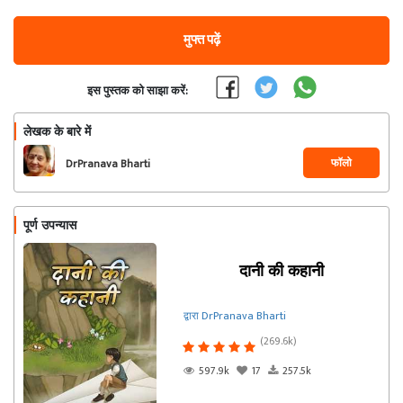
मुफ्त पढ़ें
इस पुस्तक को साझा करें:
लेखक के बारे में
फॉलो
DrPranava Bharti
पूर्ण उपन्यास
दानी की कहानी
द्वारा DrPranava Bharti
(269.6k)
597.9k
17
257.5k