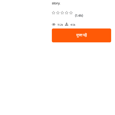
story.
(1.4k)
11.2k
4.5k
मुफ्त पढ़ें