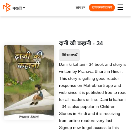
☰
लॉग इन
मराठी
मुक्त प्रकाशित करें
दानी की कहानी - 34
हिंदी बाल कथाएँ
Dani ki kahani - 34 book and story is
written by Pranava Bharti in Hindi .
This story is getting good reader
response on Matrubharti app and
web since it is published free to read
for all readers online. Dani ki kahani
- 34 is also popular in Children
Stories in Hindi and it is receiving
from online readers very fast.
Signup now to get access to this