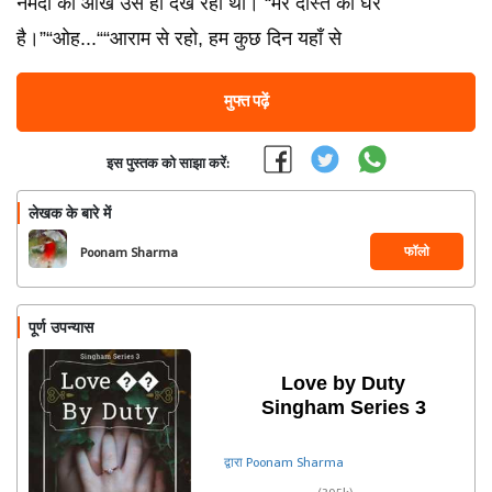
नर्मदा की आँखें उसे ही देख रही थी। “मेरे दोस्त का घर
है।”“ओह...““आराम से रहो, हम कुछ दिन यहाँ से
मुफ्त पढ़ें
इस पुस्तक को साझा करें:
लेखक के बारे में
फॉलो
Poonam Sharma
पूर्ण उपन्यास
Love by ️️Duty
Singham Series 3
द्वारा Poonam Sharma