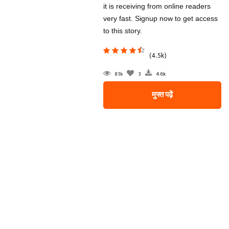
it is receiving from online readers
very fast. Signup now to get access
to this story.
(4.5k)
8.1k
3
4.6k
मुफ्त पढ़ें