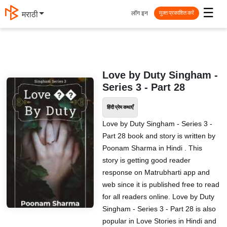
☰
लॉग इन
मराठी
मुक्त प्रकाशित करें
Love by ️️Duty Singham -
Series 3 - Part 28
हिंदी प्रेम कथाएँ
Love by ️️Duty Singham - Series 3 -
Part 28 book and story is written by
Poonam Sharma in Hindi . This
story is getting good reader
response on Matrubharti app and
web since it is published free to read
for all readers online. Love by ️️Duty
Singham - Series 3 - Part 28 is also
popular in Love Stories in Hindi and