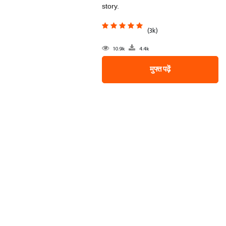
story.
(3k)
10.9k
4.4k
मुफ्त पढ़ें