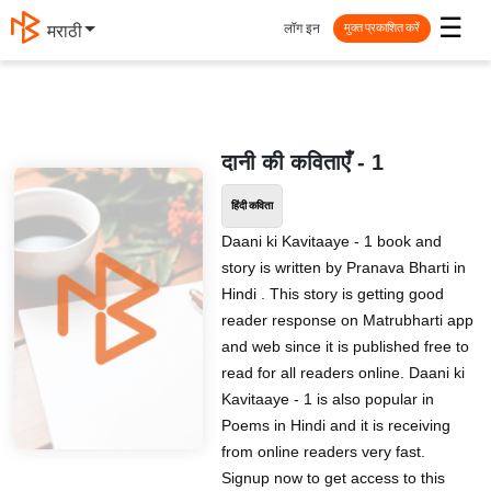
☰
लॉग इन
मराठी
मुक्त प्रकाशित करें
दानी की कविताएँ - 1
हिंदी कविता
Daani ki Kavitaaye - 1 book and
story is written by Pranava Bharti in
Hindi . This story is getting good
reader response on Matrubharti app
and web since it is published free to
read for all readers online. Daani ki
Kavitaaye - 1 is also popular in
Poems in Hindi and it is receiving
from online readers very fast.
Signup now to get access to this