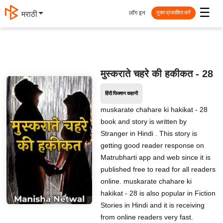
☰
लॉग इन
मराठी
मुक्त प्रकाशित करें
मुस्कराते चहरे की हकीकत - 28
हिंदी फिक्शन कहानी
muskarate chahare ki hakikat - 28
book and story is written by
Stranger in Hindi . This story is
getting good reader response on
Matrubharti app and web since it is
published free to read for all readers
online. muskarate chahare ki
hakikat - 28 is also popular in Fiction
Stories in Hindi and it is receiving
from online readers very fast.