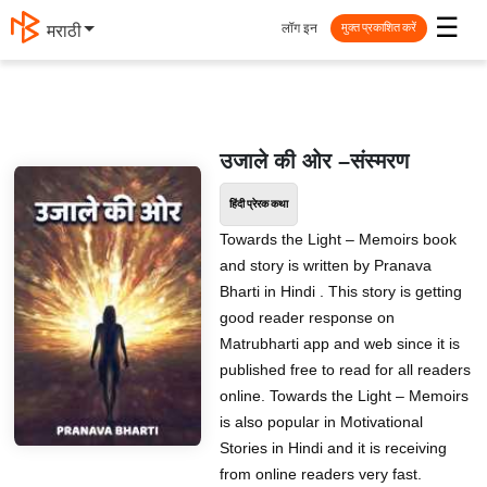
☰
लॉग इन
मराठी
मुक्त प्रकाशित करें
उजाले की ओर –संस्मरण
हिंदी प्रेरक कथा
Towards the Light – Memoirs book
and story is written by Pranava
Bharti in Hindi . This story is getting
good reader response on
Matrubharti app and web since it is
published free to read for all readers
online. Towards the Light – Memoirs
is also popular in Motivational
Stories in Hindi and it is receiving
from online readers very fast.