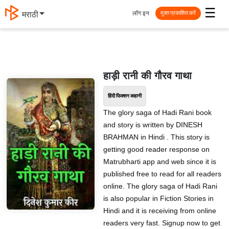
☰
लॉग इन
मराठी
मुक्त प्रकाशित करें
हाड़ी रानी की गौरव गाथा
हिंदी फिक्शन कहानी
The glory saga of Hadi Rani book
and story is written by DINESH
BRAHMAN in Hindi . This story is
getting good reader response on
Matrubharti app and web since it is
published free to read for all readers
online. The glory saga of Hadi Rani
is also popular in Fiction Stories in
Hindi and it is receiving from online
readers very fast. Signup now to get