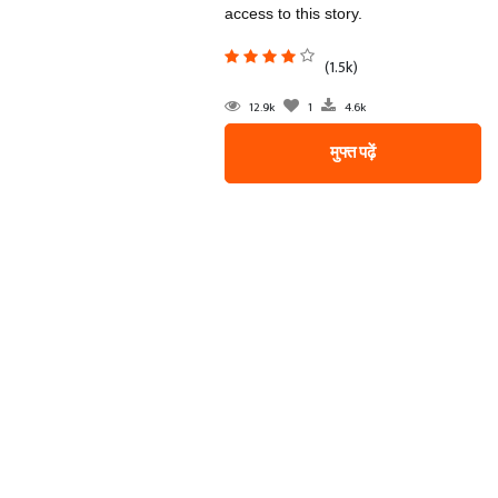
access to this story.
(1.5k)
12.9k
1
4.6k
मुफ्त पढ़ें