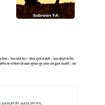
या। "हाथ छोड़ें मेरा।" ज़ैनब गुस्से से बोली। "हाथ छोड़ने के लिए
था सानिया के ना मिलने की खबर सुनकर तुम ज़रूर उसे ढूंढने जाओगी। जब
ोली। &#34;हये ज़ैन।&#34; ज़ैन जो ब्...