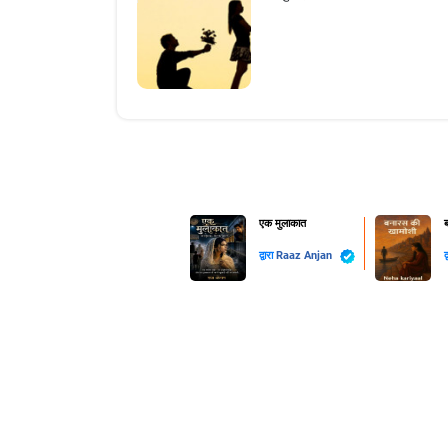
एक मुलाकात
ब
द्वारा
Raaz Anjan
द