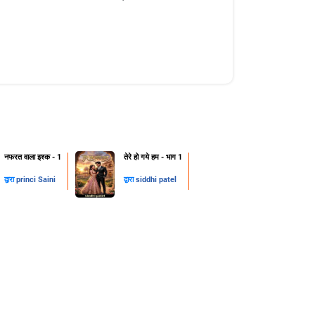
नफरत वाला इश्क - 1
तेरे हो गये हम - भाग 1
द्वारा
princi Saini
द्वारा
siddhi patel