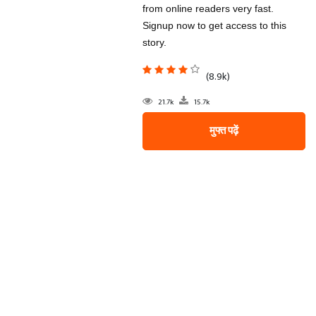
from online readers very fast.
Signup now to get access to this
story.
(8.9k)
21.7k
15.7k
मुफ्त पढ़ें