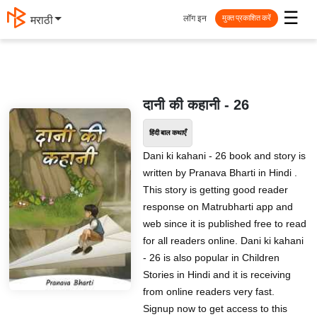
☰
लॉग इन
मराठी
मुक्त प्रकाशित करें
दानी की कहानी - 26
हिंदी बाल कथाएँ
Dani ki kahani - 26 book and story is
written by Pranava Bharti in Hindi .
This story is getting good reader
response on Matrubharti app and
web since it is published free to read
for all readers online. Dani ki kahani
- 26 is also popular in Children
Stories in Hindi and it is receiving
from online readers very fast.
Signup now to get access to this