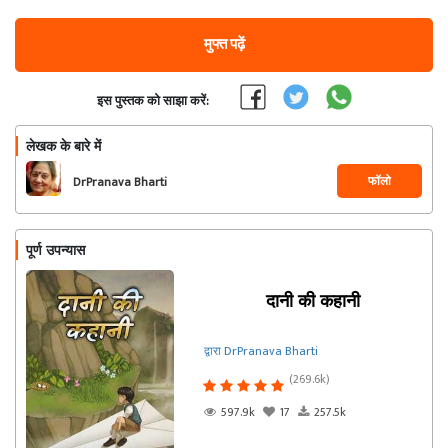
मुफ्त पढ़ें
इस पुस्तक को साझा करें:
लेखक के बारे में
फॉलो
DrPranava Bharti
पूर्ण उपन्यास
दानी की कहानी
द्वारा DrPranava Bharti
(269.6k)
597.9k
17
257.5k