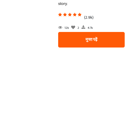
story.
(2.9k)
12k
2
4.7k
मुफ्त पढ़ें