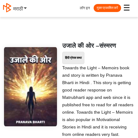
☰
लॉग इन
मराठी
मुक्त प्रकाशित करें
उजाले की ओर –संस्मरण
हिंदी प्रेरक कथा
Towards the Light – Memoirs book
and story is written by Pranava
Bharti in Hindi . This story is getting
good reader response on
Matrubharti app and web since it is
published free to read for all readers
online. Towards the Light – Memoirs
is also popular in Motivational
Stories in Hindi and it is receiving
from online readers very fast.