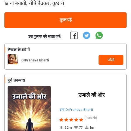
खाना बनातीं, नीचे बैठकर, कुछ न
मुफ्त पढ़ें
इस पुस्तक को साझा करें:
लेखक के बारे में
फॉलो
DrPranava Bharti
पूर्ण उपन्यास
उजाले की ओर
द्वारा DrPranava Bharti
(908.7k)
2.2m
77
1m