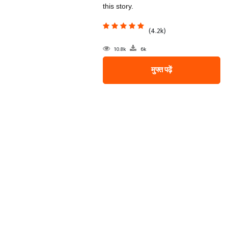
this story.
(4.2k)
10.8k
6k
मुफ्त पढ़ें