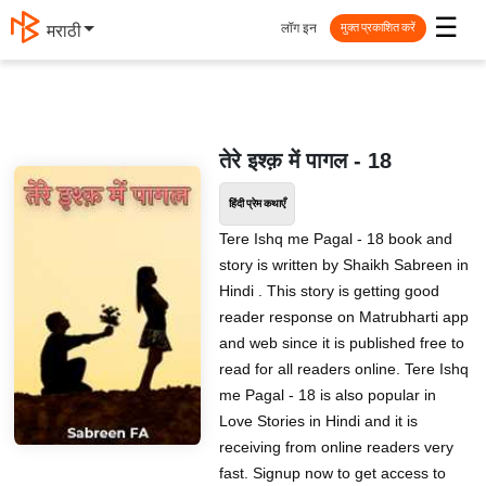
☰
लॉग इन
मराठी
मुक्त प्रकाशित करें
तेरे इश्क़ में पागल - 18
हिंदी प्रेम कथाएँ
Tere Ishq me Pagal - 18 book and
story is written by Shaikh Sabreen in
Hindi . This story is getting good
reader response on Matrubharti app
and web since it is published free to
read for all readers online. Tere Ishq
me Pagal - 18 is also popular in
Love Stories in Hindi and it is
receiving from online readers very
fast. Signup now to get access to