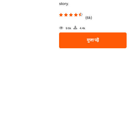
story.
(6k)
9.6k
4.4k
मुफ्त पढ़ें