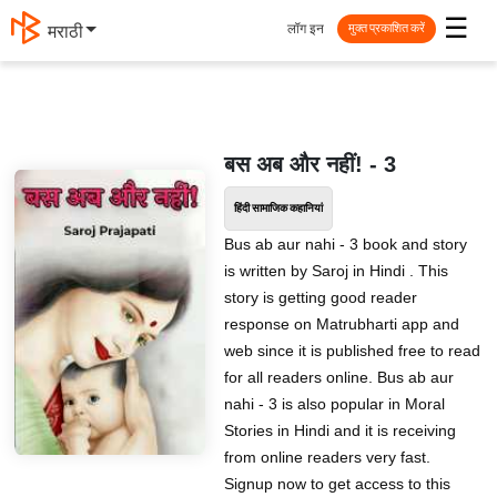
☰
लॉग इन
मराठी
मुक्त प्रकाशित करें
बस अब और नहीं! - 3
हिंदी सामाजिक कहानियां
Bus ab aur nahi - 3 book and story
is written by Saroj in Hindi . This
story is getting good reader
response on Matrubharti app and
web since it is published free to read
for all readers online. Bus ab aur
nahi - 3 is also popular in Moral
Stories in Hindi and it is receiving
from online readers very fast.
Signup now to get access to this