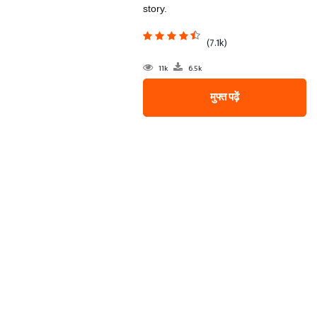
story.
(7.1k)
11k
6.5k
मुफ्त पढ़ें