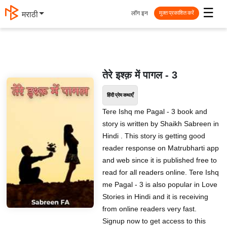
☰
लॉग इन
मराठी
मुक्त प्रकाशित करें
तेरे इश्क़ में पागल - 3
हिंदी प्रेम कथाएँ
Tere Ishq me Pagal - 3 book and
story is written by Shaikh Sabreen in
Hindi . This story is getting good
reader response on Matrubharti app
and web since it is published free to
read for all readers online. Tere Ishq
me Pagal - 3 is also popular in Love
Stories in Hindi and it is receiving
from online readers very fast.
Signup now to get access to this