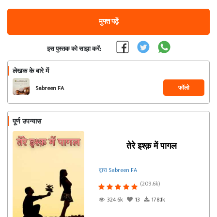
मुफ्त पढ़ें
इस पुस्तक को साझा करें:
लेखक के बारे में
फॉलो
Sabreen FA
पूर्ण उपन्यास
तेरे इश्क़ में पागल
द्वारा Sabreen FA
(209.6k)
324.6k
13
178.1k