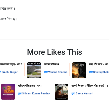
्हादित करती।
आकर मेरे भाई।
More Likes This
िताओं का संग्रह- भाग 1
चारपाई की व्यथा
शब्द और सत्य - भाग
ारा
prachi Gurjar
द्वारा
Vandna Sharma
द्वारा
Shivraj Bhok
श्रीरामचरितमानस - भाग 1
सादगी के स्वर : लेखिका गीता कुमारी - 1
द्वारा
Shivam Kumar Pandey
द्वारा
Geeta Kumari