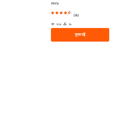
story.
(3k)
9.2k
3k
मुफ्त पढ़ें