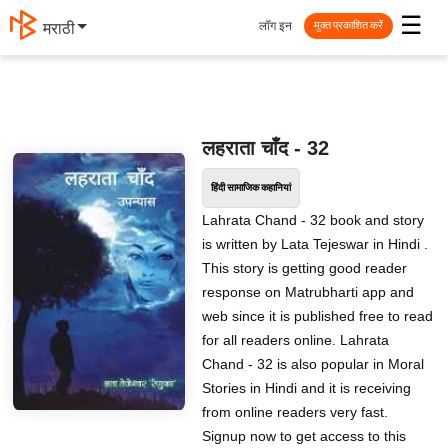
☰
लॉग इन
मराठी
मुक्त प्रकाशित करें
लहराता चाँद - 32
हिंदी सामाजिक कहानियां
Lahrata Chand - 32 book and story
is written by Lata Tejeswar in Hindi .
This story is getting good reader
response on Matrubharti app and
web since it is published free to read
for all readers online. Lahrata
Chand - 32 is also popular in Moral
Stories in Hindi and it is receiving
from online readers very fast.
Signup now to get access to this