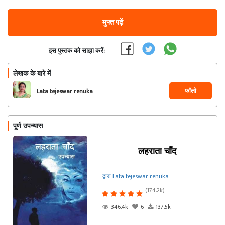
मुफ्त पढ़ें
इस पुस्तक को साझा करें:
लेखक के बारे में
फॉलो
Lata tejeswar renuka
पूर्ण उपन्यास
लहराता चाँद
द्वारा Lata tejeswar renuka
(174.2k)
346.4k
6
137.5k