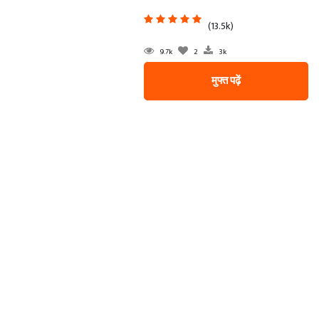
(13.5k)
9.7k
2
3k
मुफ्त पढ़ें