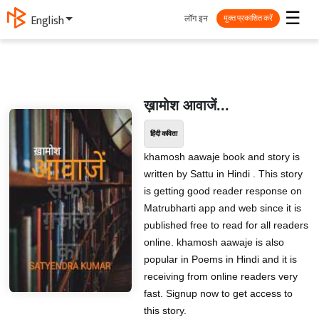
☰
लॉग इन
English
मुक्त प्रकाशित करें
ख़ामोश आवाजें...
हिंदी कविता
khamosh aawaje book and story is
written by Sattu in Hindi . This story
is getting good reader response on
Matrubharti app and web since it is
published free to read for all readers
online. khamosh aawaje is also
popular in Poems in Hindi and it is
receiving from online readers very
fast. Signup now to get access to
this story.