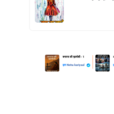
बनारस की ख़ामोशी - 1
द्वारा
Neha kariyaal
द