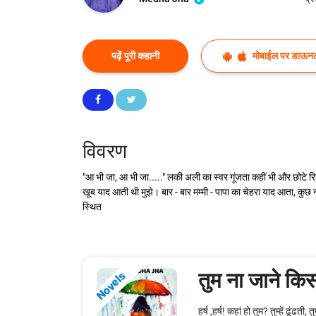
पढ़ें पूरी कहानी
मोबाईल पर डाऊनल
विवरण
"आ भी जा, आ भी जा....." लकी अली का स्वर गूंजता कहीं भी और छोटे र
खूब याद आती थी मुझे। बार - बार मम्मी - पापा का चेहरा याद आता, कुछ
स्थित
तुम ना जाने किस 
Novels
हर्ष ,हर्ष! कहां हो तुम? तुम्हें ढूंढ