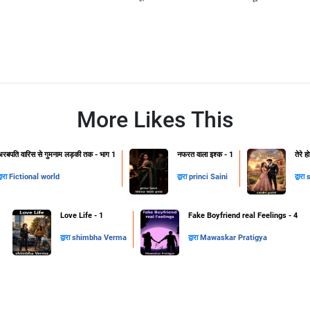
More Likes This
अरबपति वारिस से गुमनाम लड़की तक - भाग 1
नफरत वाला इश्क - 1
तेरे 
्वारा
Fictional world
द्वारा
princi Saini
द्वारा
s
Love Life - 1
Fake Boyfriend real Feelings - 4
द्वारा
shimbha Verma
द्वारा
Mawaskar Pratigya