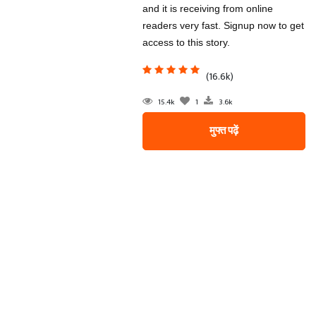
and it is receiving from online
readers very fast. Signup now to get
access to this story.
(16.6k)
15.4k
1
3.6k
मुफ्त पढ़ें