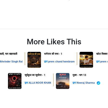
More Likes This
ाली, चार बाहरवाली
धर्मराज की सभा - 1
खोटा सिक्का
khvinder Singh Rai
द्वारा
prem chand hembram
द्वारा
prem 
सूर्यकुल का सूर्यास्त - 1
मुक्त - भाग 13
द्वारा
ALLA NOOR KHAN
द्वारा
Neeraj Sharma