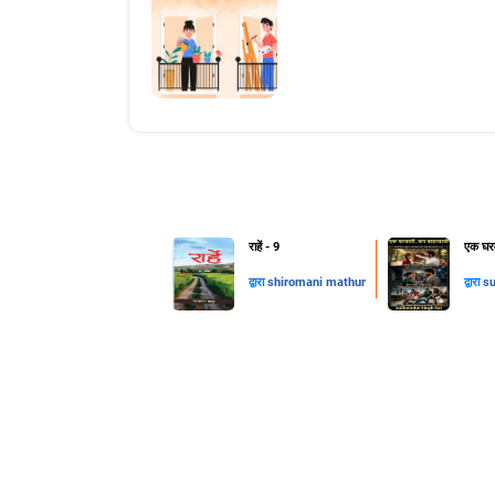
राहें - 9
एक घरव
द्वारा
shiromani mathur
द्वारा
su