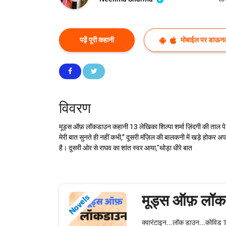
पढ़ें पूरी कहानी
मोबाईल पर डाऊनल
विवरण
मूड्स ऑफ़ लॉकडाउन कहानी 13 लेखिका शिल्पा शर्मा ज़िंदगी की ताल पे
मेरी बात सुनते ही नहीं कभी,’’ दूसरी मंज़िल की बालकनी में खड़े होकर
है। दूसरी ओर से राघव का शांत स्वर आया,‘‘थोड़ा धीरे बात
मूड्स ऑफ़ लॉ
Novels
क्वारंटाइन...लॉक डाउन...कोविड 