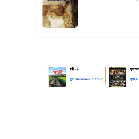
राहें - 9
एक घरव
द्वारा
shiromani mathur
द्वारा
su