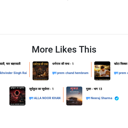
More Likes This
ाली, चार बाहरवाली
धर्मराज की सभा - 1
खोटा सिक्का
khvinder Singh Rai
द्वारा
prem chand hembram
द्वारा
prem 
सूर्यकुल का सूर्यास्त - 1
मुक्त - भाग 13
द्वारा
ALLA NOOR KHAN
द्वारा
Neeraj Sharma