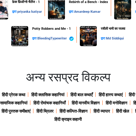
फ़ेक फ़िऑन्से चैलेंज - 1
Rebirth of a Bench - Index
द्वारा
priyanka katiyar
द्वारा
Amardeep Kumar
द
Potty Robbers and Me - 1
रशीली भाभी का जलवा
द्वारा
BleedingTypewriter
द्वारा
Md Siddiqui
अन्य रसप्रद विकल्प
हिंदी प्रेरक कथा
हिंदी क्लासिक कहानियां
हिंदी बाल कथाएँ
हिंदी हास्य कथाएं
हिंदी
ी सामाजिक कहानियां
हिंदी रोमांचक कहानियाँ
हिंदी मानवीय विज्ञान
हिंदी मनोविज्ञान
हि
हिंदी पुस्तक समीक्षाएं
हिंदी थ्रिलर
हिंदी कल्पित-विज्ञान
हिंदी व्यापार
हिंदी खेल
हिंदी क्राइम कहानी