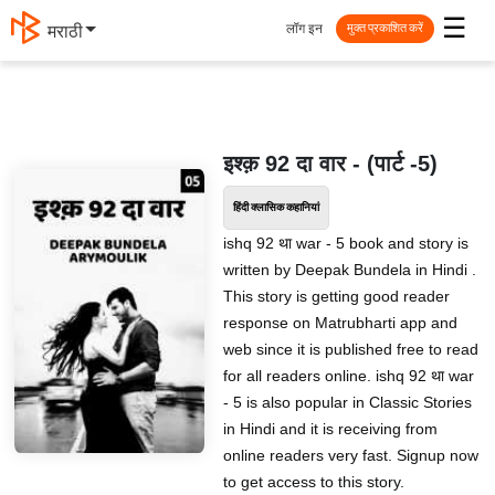
☰
लॉग इन
मराठी
मुक्त प्रकाशित करें
इश्क़ 92 दा वार - (पार्ट -5)
हिंदी क्लासिक कहानियां
ishq 92 था war - 5 book and story is
written by Deepak Bundela in Hindi .
This story is getting good reader
response on Matrubharti app and
web since it is published free to read
for all readers online. ishq 92 था war
- 5 is also popular in Classic Stories
in Hindi and it is receiving from
online readers very fast. Signup now
to get access to this story.