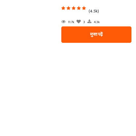
(4.5k)
11.7k
3
4.3k
मुफ्त पढ़ें