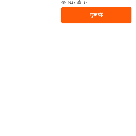
16.5k
3k
मुफ्त पढ़ें